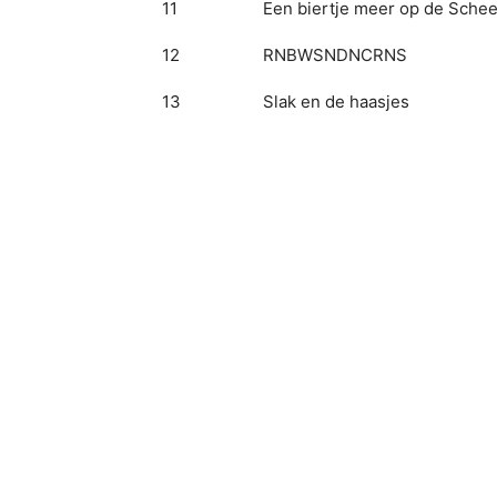
11
Een biertje meer op de Schee
12
RNBWSNDNCRNS
13
Slak en de haasjes
14
FAMILYFUN
15
Lilo & Stitch
15
paddy
17
Calamaressmullers X Velvet E
18
Of je worst lust
19
Boefjes
20
De Bankhangers
21
QAT