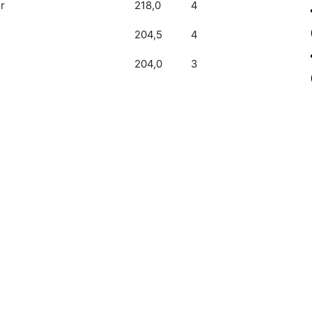
r
218,0
4
204,5
4
204,0
3
194,0
3
187,0
3
187,0
3
indje
184,0
3
178,0
3
175,0
4
174,0
3
168,0
3