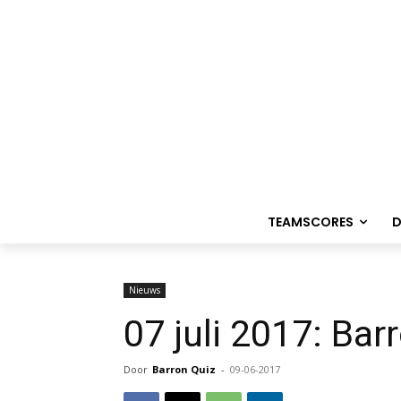
TEAMSCORES
D
Nieuws
07 juli 2017: Bar
Door
Barron Quiz
-
09-06-2017