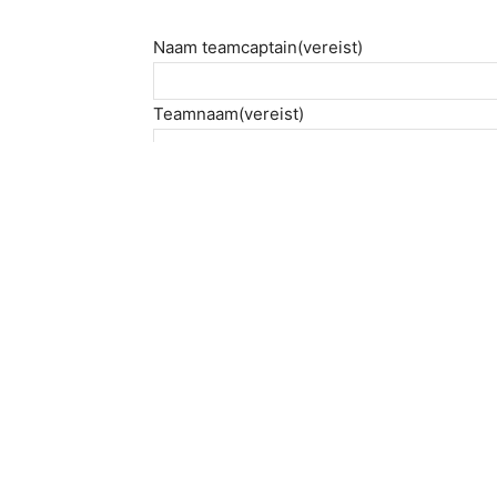
Naam teamcaptain
(vereist)
Teamnaam
(vereist)
E-mail
(vereist)
Ruimte om te zeveren
(mag wel, hoeft ni