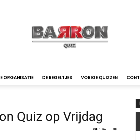
E ORGANISATIE
DE REGELTJES
VORIGE QUIZZEN
CONT
ron Quiz op Vrijdag
1342
0