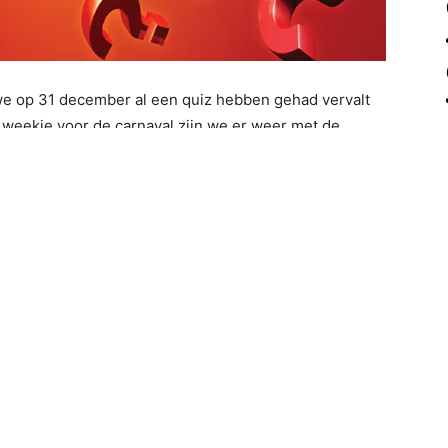
e op 31 december al een quiz hebben gehad vervalt
n weekje voor de carnaval zijn we er weer met de
ijn al bezig. Zet het alvast in je agenda en zorg dat je
aar het
facebookevent
.