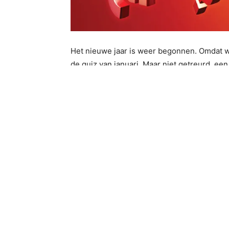
Het nieuwe jaar is weer begonnen. Omdat w
de quiz van januari. Maar niet getreurd, ee
Barron Quiz op Vrijdag. De voorbereidingen z
erbij bent! Oh ja, hier nog even een linkje n
TAGS
2018
februari
Quiz