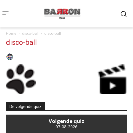
Home
disco-ball
disco-ball
disco-ball
De volgende quiz
Volgende quiz
07-08-2026