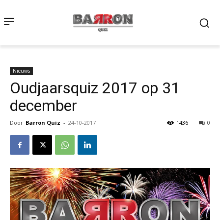
Nieuws
Oudjaarsquiz 2017 op 31
december
Door
Barron Quiz
-
24-10-2017
1436
0